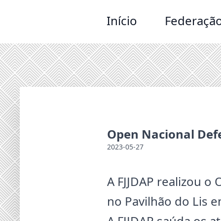
Início
Federaçã
Open Nacional Defe
2023-05-27
A FJJDAP realizou o
no Pavilhão do Lis em
A FJJDAP saúda os at